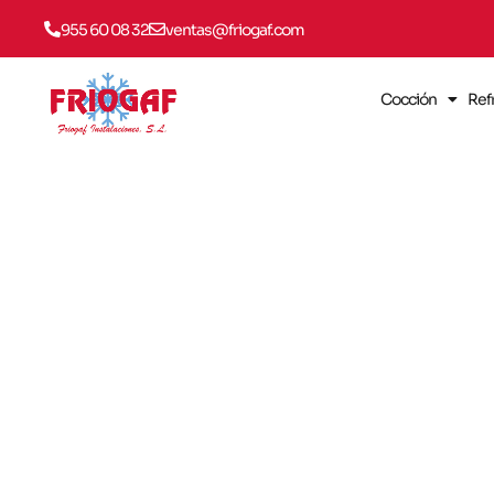
955 60 08 32
ventas@friogaf.com
Cocción
Ref