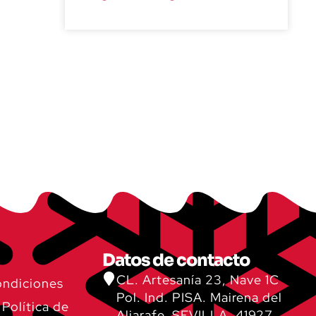
Datos de contacto
CL. Artesanía 23, Nave 1C
ondiciones
Pol. Ind. PISA. Mairena del
 Política de
Aljarafe, SEVILLA, 41927