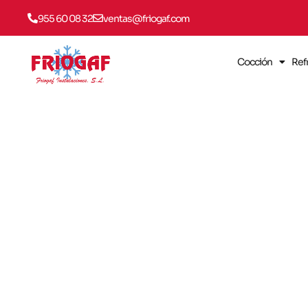
955 60 08 32
ventas@friogaf.com
Cocción
Ref