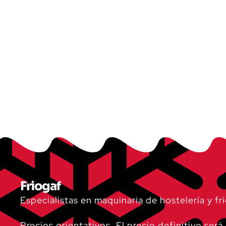
Friogaf
Especialistas en maquinaria de hostelería y frí
Precios orientativos. El precio definitivo ser