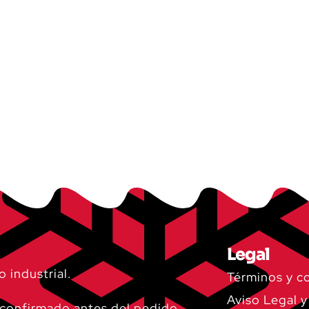
Legal
o industrial.
Términos y c
Aviso Legal y
á confirmado antes del pedido.