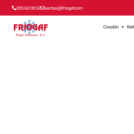
955 60 08 32
ventas@friogaf.com
Cocción
Ref