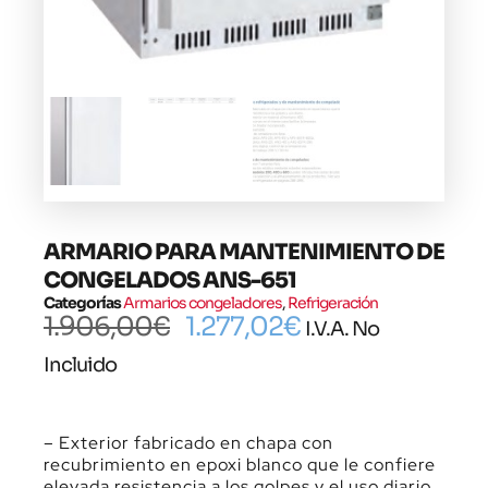
ARMARIO PARA MANTENIMIENTO DE
CONGELADOS ANS-651
Categorías
Armarios congeladores
,
Refrigeración
1.906,00
€
1.277,02
€
I.V.A. No
Incluido
– Exterior fabricado en chapa con
recubrimiento en epoxi blanco que le confiere
elevada resistencia a los golpes y el uso diario.