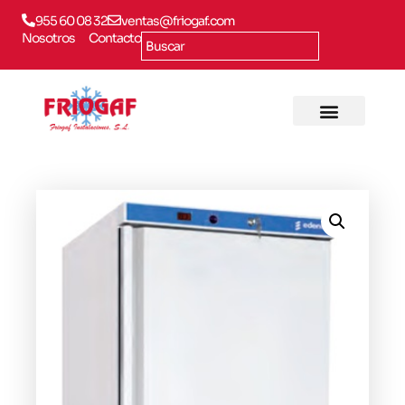
955 60 08 32
ventas@friogaf.com
Nosotros
Contacto