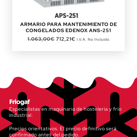
ARMARIO PARA MANTENIMIENTO DE
CONGELADOS EDENOX ANS-251
1.063,00
€
712,21
€
I.V.A. No Incluido
Friogaf
Especialistas en maquinaria de hostelería y frío
industrial.
Precios orientativos. El precio definitivo será
confirmado antes del pedido.