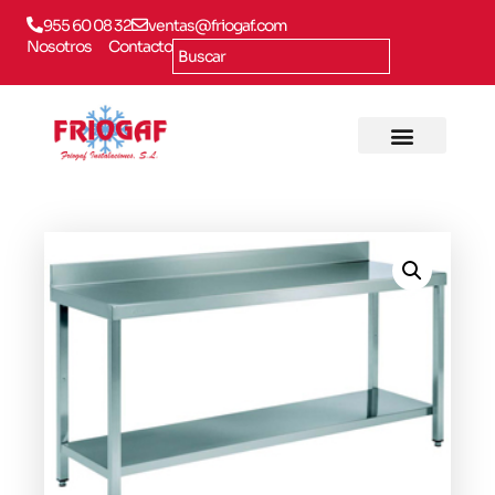
955 60 08 32
ventas@friogaf.com
Nosotros
Contacto